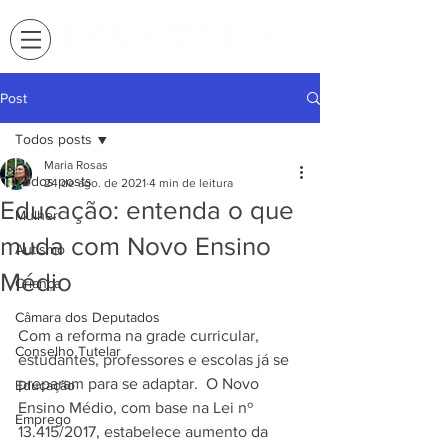
Post
Todos posts
Maria Rosas
Todos posts
24 de ago. de 2021
4 min de leitura
Educação: entenda o que
Mulher
muda com Novo Ensino
Autismo
Médio
Criança
Câmara dos Deputados
Com a reforma na grade curricular, 
Conselho Tutelar
estudantes, professores e escolas já se 
preparam para se adaptar.  O Novo 
Educação
Ensino Médio, com base na Lei nº 
Emprego
13.415/2017, estabelece aumento da 