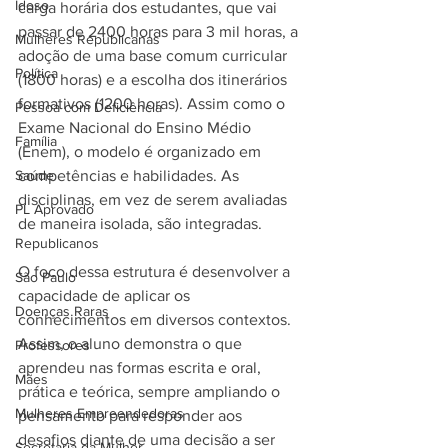
Idoso
carga horária dos estudantes, que vai 
passar de 2400 horas para 3 mil horas, a 
Mulheres Republicanas
adoção de uma base comum curricular 
Política
(1800 horas) e a escolha dos itinerários 
formativos (1200 horas). Assim como o 
Pessoa com Deficiência
Exame Nacional do Ensino Médio 
Família
(Enem), o modelo é organizado em 
Saúde
competências e habilidades. As 
disciplinas, em vez de serem avaliadas 
PL Aprovado
de maneira isolada, são integradas.
Republicanos
O foco dessa estrutura é desenvolver a 
São Paulo
capacidade de aplicar os 
Doenças Raras
conhecimentos em diversos contextos. 
Assim, o aluno demonstra o que 
Professores
aprendeu nas formas escrita e oral, 
Mães
prática e teórica, sempre ampliando o 
Mulheres Empreendedoras
pensamento para responder aos 
desafios diante de uma decisão a ser 
Secretaria da Mulher