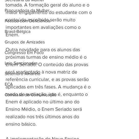
tomada. A formação geral do aluno e o 
Procuradoria da Mulher
maior engajamento do estudante com o 
conteúdo escolhido serão muito 
Pessoa com Deficiência
importantes em avaliações como o 
Brasil-Bélgica
Enem.
Grupos de Amizades
Outra novidade para os alunos das 
Congresso Em Foco
próximas turmas de ensino médio é o 
Leis Sancionadas
Enem Seriado. O conteúdo das provas 
será readaptado à nova matriz de 
Setembro Amarelo
referência curricular, e as provas serão 
ECA
aplicadas em três fases. A mudança é o 
modo de avaliação, isto é, enquanto o 
Comissão de Comunicação
Enem é aplicado no último ano do 
Ensino Médio, o Enem Seriado será 
realizado nos três últimos anos do 
ensino básico.
A implementação do Novo Ensino 