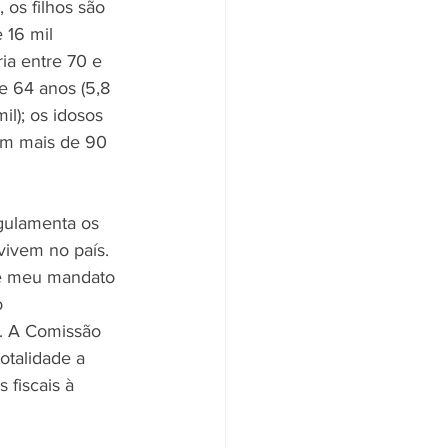
 os filhos são 
 16 mil 
ria entre 70 e 
e 64 anos (5,8 
il); os idosos 
com mais de 90 
egulamenta os 
vivem no país. 
te meu mandato 
 
. A Comissão 
otalidade a 
fiscais à 