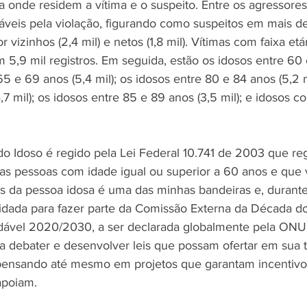
 onde residem a vítima e o suspeito. Entre os agressores,
sáveis pela violação, figurando como suspeitos em mais de
r vizinhos (2,4 mil) e netos (1,8 mil). Vítimas com faixa etá
5,9 mil registros. Em seguida, estão os idosos entre 60 
65 e 69 anos (5,4 mil); os idosos entre 80 e 84 anos (5,2 m
,7 mil); os idosos entre 85 e 89 anos (3,5 mil); e idosos 
 do Idoso é regido pela Lei Federal 10.741 de 2003 que r
 as pessoas com idade igual ou superior a 60 anos e que 
tos da pessoa idosa é uma das minhas bandeiras e, duran
vidada para fazer parte da Comissão Externa da Década do
ável 2020/2030, a ser declarada globalmente pela ONU
a debater e desenvolver leis que possam ofertar em sua t
pensando até mesmo em projetos que garantam incentivos 
apoiam.