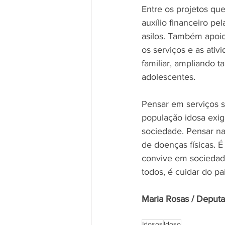
Entre os projetos qu
auxílio financeiro p
asilos. Também apoio
os serviços e as ati
familiar, ampliando t
adolescentes. 
Pensar em serviços so
população idosa exig
sociedade. Pensar na
de doenças físicas. 
convive em sociedade
todos, é cuidar do paí
Maria Rosas / Deputa
Idosos
Idoso