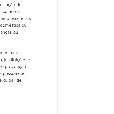
restação de 
s, como os 
como essenciais 
 doméstica ou 
ianças ou 
ados para a 
 instituições e 
s e prevenção 
a pessoa que 
é cuidar de 