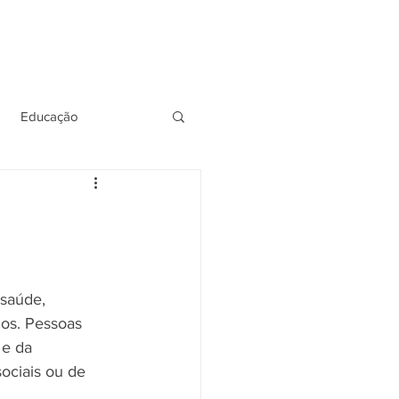
QUE EU FIZ
DOWNLOADS
☰
Educação
ília
Saúde
saúde, 
nos. Pessoas 
eficiência
 e da 
ociais ou de 