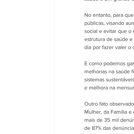
Brasil-Bélgica
Grupos de Am
No entanto, para que 
públicas, visando au
Comissão de Comunicação
social e evitar que 
estrutura de saúde e 
dia por fazer valer o 
E como podemos garan
melhorias na saúde f
sistemas sustentávei
e melhora na mensur
Outro fato observado
Mulher, da Família e
mais de 35 mil denún
de 87% das denúncias