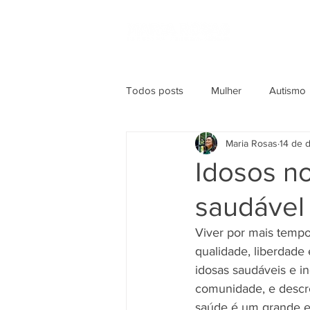
HOME
BIO
Todos posts
Mulher
Autismo
Maria Rosas
14 de 
Emprego
Idoso
Mulher
Idosos no
saudável
PL Aprovado
Republicanos
Viver por mais tempo
qualidade, liberdade 
Mulheres Empreendedoras
S
idosas saudáveis e i
comunidade, e descre
saúde é um grande e