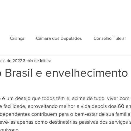
GRAFIA
ATUAÇÃO
ARTIGOS
INFORMATIVOS
O 
Criança
Câmara dos Deputados
Conselho Tutelar
dez. de 2022
3 min de leitura
es Republicanas
Política
Pessoa com Deficiência
Fam
 Brasil e envelhecimento
São Paulo
Doenças Raras
Professores
Mães
 é um desejo que todos têm e, acima de tudo, viver com 
e facilidade, aproveitando melhor a vida depois dos 60 a
ecretaria da Mulher
Procuradoria da Mulher
Pessoa com D
ndependentes contribuem para o bem-estar de sua família
vê-las apenas como destinatárias passivas dos serviços s
quívoco. 