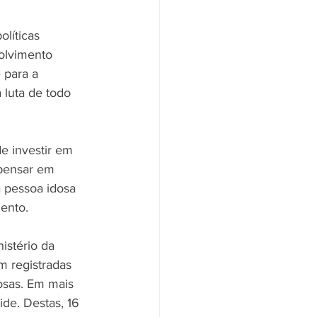
bro Amarelo
ECA
líticas 
olvimento 
 para a 
 luta de todo 
e investir em 
 pensar em 
à pessoa idosa 
ento. 
istério da 
 registradas 
osas. Em mais 
de. Destas, 16 