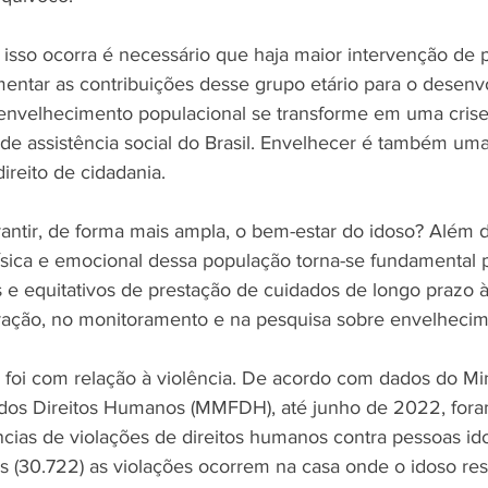
izades
Congresso Em Foco
Leis Sancionadas
Setem
isso ocorra é necessário que haja maior intervenção de po
mentar as contribuições desse grupo etário para o desenv
o envelhecimento populacional se transforme em uma crise
de assistência social do Brasil. Envelhecer é também uma
direito de cidadania.
tir, de forma mais ampla, o bem-estar do idoso? Além d
ísica e emocional dessa população torna-se fundamental
s e equitativos de prestação de cuidados de longo prazo 
ação, no monitoramento e na pesquisa sobre envelhecim
 foi com relação à violência. De acordo com dados do Min
 dos Direitos Humanos (MMFDH), até junho de 2022, foram
cias de violações de direitos humanos contra pessoas id
 (30.722) as violações ocorrem na casa onde o idoso resi