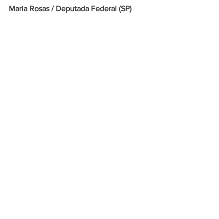
Maria Rosas / Deputada Federal (SP)
Secretária estadual do movimento 
Mulheres Republicanas SP
Mulher
Saúde
Mulheres Republicanas
Ver tudo
Posts recentes