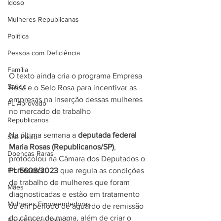
Idoso
Mulheres Republicanas
Política
Pessoa com Deficiência
Família
O texto ainda cria o programa Empresa 
Saúde
Rosa e o Selo Rosa para incentivar as 
empresas na inserção dessas mulheres 
PL Aprovado
no mercado de trabalho
Republicanos
Na última semana a 
deputada federal 
São Paulo
Maria Rosas (Republicanos/SP)
, 
Doenças Raras
protocolou na Câmara dos Deputados o 
PL 5608/2023
 que regula as condições 
Professores
de trabalho de mulheres que foram 
Mães
diagnosticadas e estão em tratamento 
Mulheres Empreendedoras
ou em período de aguardo de remissão 
do câncer de mama, além de criar o 
Secretaria da Mulher