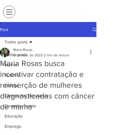
Post
Todos posts
Maria Rosas
Todos posts
6 de dez. de 2023
2 min de leitura
Maria Rosas busca
Mulher
incentivar contratação e
Autismo
reinserção de mulheres
Criança
diagnosticadas com câncer
Câmara dos Deputados
de mama
Conselho Tutelar
Educação
Emprego