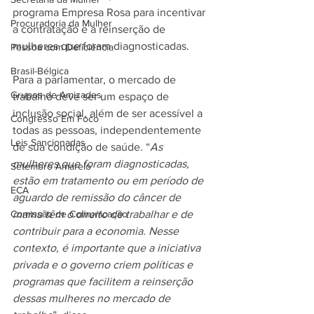
programa Empresa Rosa para incentivar 
Procuradoria da Mulher
a contratação e a reinserção de 
mulheres que foram diagnosticadas.
Pessoa com Deficiência
Brasil-Bélgica
Para a parlamentar, o mercado de 
Grupos de Amizades
trabalho deve ser um espaço de 
inclusão social, além de ser acessível a 
Congresso Em Foco
todas as pessoas, independentemente 
Leis Sancionadas
de sua condição de saúde. “
As 
mulheres que foram diagnosticadas, 
Setembro Amarelo
estão em tratamento ou em período de 
ECA
aguardo de remissão do câncer de 
mama têm o direito de trabalhar e de 
Comissão de Comunicação
contribuir para a economia. Nesse 
contexto, é importante que a iniciativa 
privada e o governo criem políticas e 
programas que facilitem a reinserção 
dessas mulheres no mercado de 