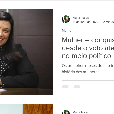
Maria Rosas
14 de mar. de 2022
2 min de
Mulher
Mulher – conqui
desde o voto at
no meio político
Os primeiros meses do ano t
história das mulheres.
Maria Rosas