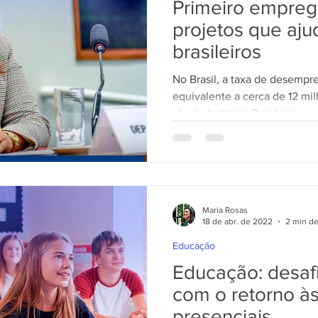
Primeiro empreg
projetos que aj
brasileiros
No Brasil, a taxa de desempr
equivalente a cerca de 12 mi
são do Instituto Brasileiro...
Maria Rosas
18 de abr. de 2022
2 min de
Educação
Educação: desaf
com o retorno às
presenciais