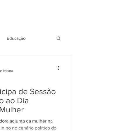
QUE EU FIZ
DOWNLOADS
☰
Educação
ília
Saúde
e leitura
icipa de Sessão
o ao Dia
 Mulher
eficiência
adora adjunta da mulher na
inino no cenário político do