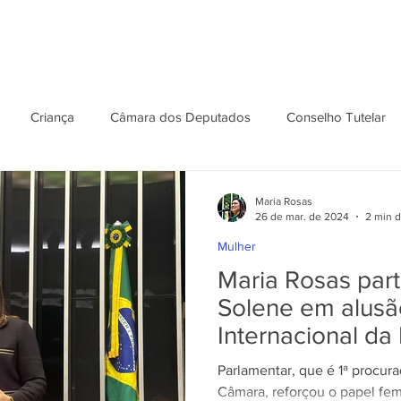
GRAFIA
ATUAÇÃO
ARTIGOS
INFORMATIVOS
O 
Criança
Câmara dos Deputados
Conselho Tutelar
es Republicanas
Política
Pessoa com Deficiência
Fam
Maria Rosas
26 de mar. de 2024
2 min d
Mulher
São Paulo
Doenças Raras
Professores
Mães
Maria Rosas part
Solene em alusã
Internacional da
ecretaria da Mulher
Procuradoria da Mulher
Pessoa com D
Parlamentar, que é 1ª procur
Câmara, reforçou o papel fem