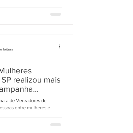
bro Amarelo
ECA
e leitura
Mulheres
SP realizou mais
campanha
ca precisa de
âmara de Vereadores de
pessoas entre mulheres e