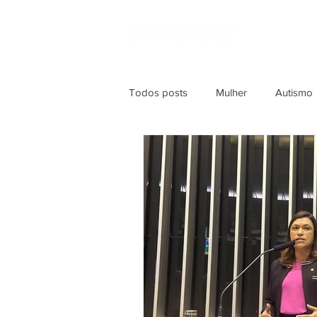
HOME
BIO
Todos posts
Mulher
Autismo
Emprego
Idoso
Mulher
PL Aprovado
Republicanos
Mulheres Empreendedoras
S