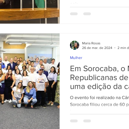
izades
Congresso Em Foco
Leis Sancionadas
Setem
país
Maria Rosas
26 de mar. de 2024
2 min d
Mulher
Em Sorocaba, o 
Republicanas de 
uma edição da 
“Mulher, a políti
O evento foi realizado na C
você!”
Sorocaba filiou cerca de 60 
jovens.