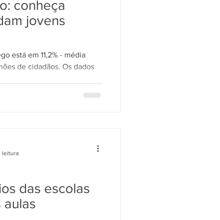
o: conheça
udam jovens
ego está em 11,2% - média
lhões de cidadãos. Os dados
 leitura
ios das escolas
 aulas